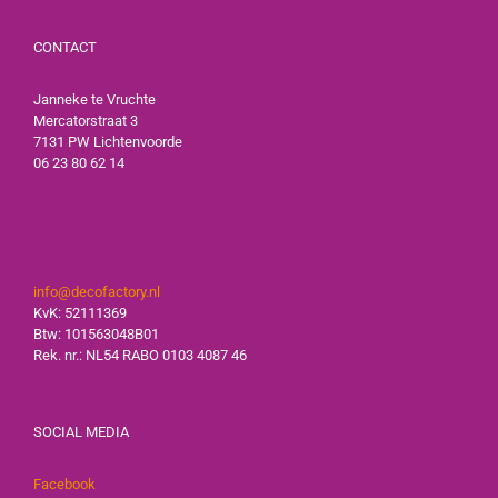
CONTACT
Janneke te Vruchte
Mercatorstraat 3
7131 PW Lichtenvoorde
06 23 80 62 14
info@decofactory.nl
KvK: 52111369
Btw: 101563048B01
Rek. nr.: NL54 RABO 0103 4087 46
SOCIAL MEDIA
Facebook