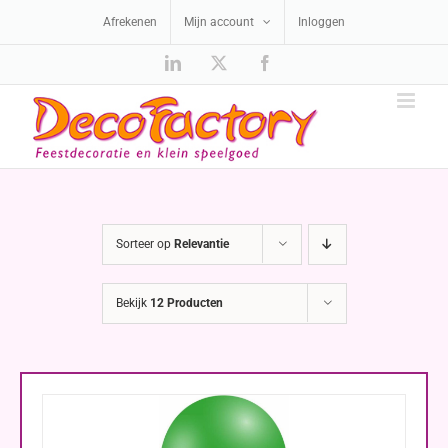
Ga
Afrekenen
Mijn account
Inloggen
naar
inhoud
LinkedIn
X
Facebook
Sorteer op
Relevantie
Bekijk
12 Producten