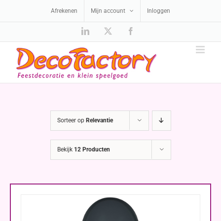
Ga
Afrekenen
Mijn account
Inloggen
naar
inhoud
LinkedIn
X
Facebook
Sorteer op
Relevantie
Bekijk
12 Producten