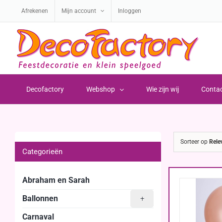
Ga
Afrekenen
Mijn account
Inloggen
naar
inhoud
Decofactory
Webshop
Wie zijn wij
Conta
Sorteer op
Rele
Categorieën
Abraham en Sarah
Ballonnen
+
Carnaval