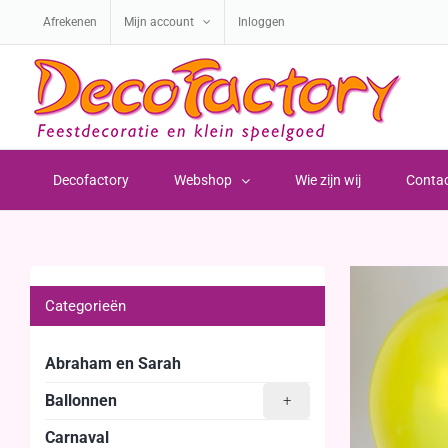
Ga
Afrekenen
Mijn account
Inloggen
naar
inhoud
Decofactory
Webshop
Wie zijn wij
Conta
Categorieën
Abraham en Sarah
Ballonnen
+
Carnaval