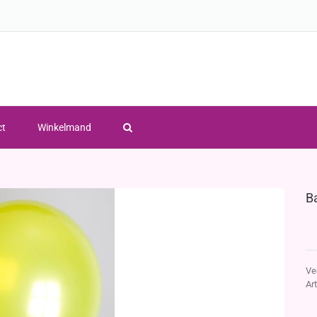
ct
Winkelmand
B
Ve
Ar