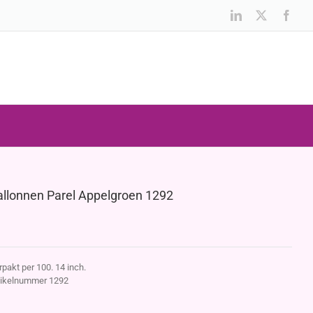
LinkedIn
X
Face
allonnen Parel Appelgroen 1292
rpakt per 100. 14 inch.
tikelnummer 1292