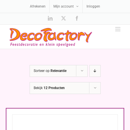
Ga
Afrekenen
Mijn account
Inloggen
naar
inhoud
LinkedIn
X
Facebook
Sorteer op
Relevantie
Bekijk
12 Producten