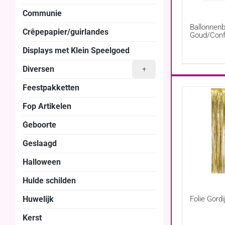
Communie
Ballonnen
Crêpepapier/guirlandes
Goud/Conf
Ballonnen
Displays met Klein Speelgoed
Diversen
+
Feestpakketten
Fop Artikelen
Geboorte
Geslaagd
Halloween
Hulde schilden
Huwelijk
Folie Gord
Kerst