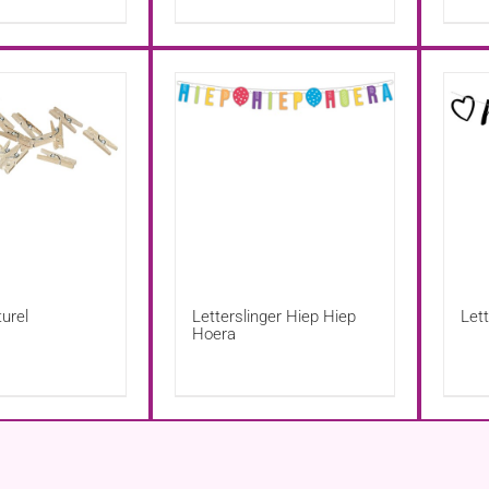
turel
Letterslinger Hiep Hiep
Let
Hoera