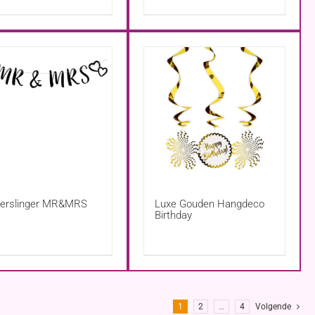
terslinger MR&MRS
Luxe Gouden Hangdeco
Birthday
1
2
…
4
Volgende