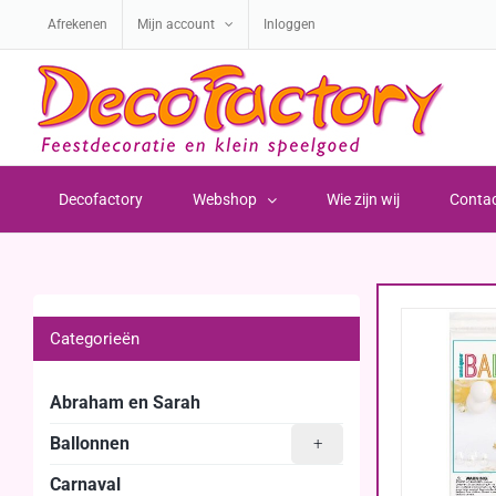
Ga
Afrekenen
Mijn account
Inloggen
naar
inhoud
Decofactory
Webshop
Wie zijn wij
Conta
Categorieën
Abraham en Sarah
Ballonnen
+
Carnaval