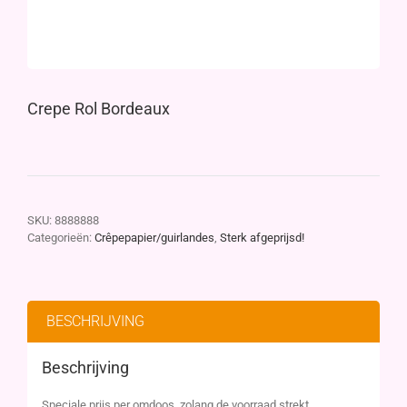
Crepe Rol Bordeaux
SKU:
8888888
Categorieën:
Crêpepapier/guirlandes
,
Sterk afgeprijsd!
BESCHRIJVING
Beschrijving
Speciale prijs per omdoos. zolang de voorraad strekt.