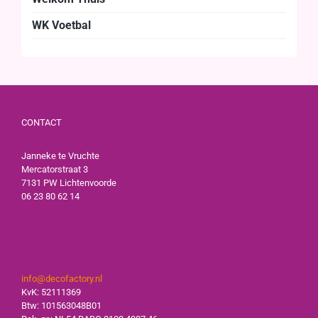
WK Voetbal
CONTACT
Janneke te Vruchte
Mercatorstraat 3
7131 PW Lichtenvoorde
06 23 80 62 14
info@decofactory.nl
KvK: 52111369
Btw: 101563048B01