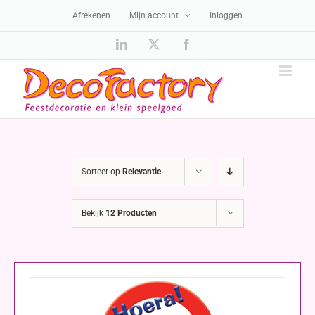
Ga
Afrekenen
Mijn account
Inloggen
naar
inhoud
LinkedIn
X
Facebook
Sorteer op
Relevantie
Bekijk
12 Producten