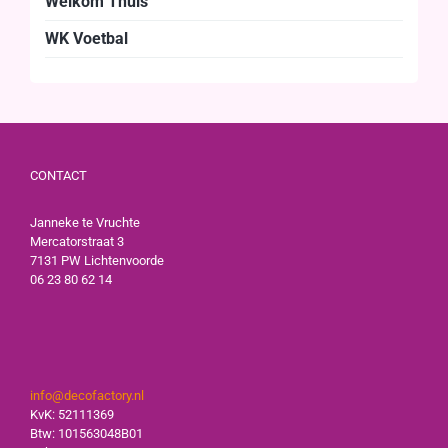
Welkom Thuis
WK Voetbal
CONTACT
Janneke te Vruchte
Mercatorstraat 3
7131 PW Lichtenvoorde
06 23 80 62 14
info@decofactory.nl
KvK: 52111369
Btw: 101563048B01