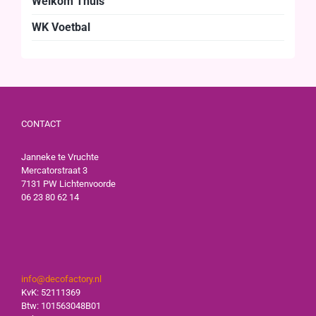
Welkom Thuis
WK Voetbal
CONTACT
Janneke te Vruchte
Mercatorstraat 3
7131 PW Lichtenvoorde
06 23 80 62 14
info@decofactory.nl
KvK: 52111369
Btw: 101563048B01