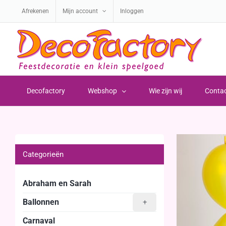
Ga
Afrekenen
Mijn account
Inloggen
naar
inhoud
Decofactory
Webshop
Wie zijn wij
Conta
Categorieën
Abraham en Sarah
Ballonnen
+
Carnaval