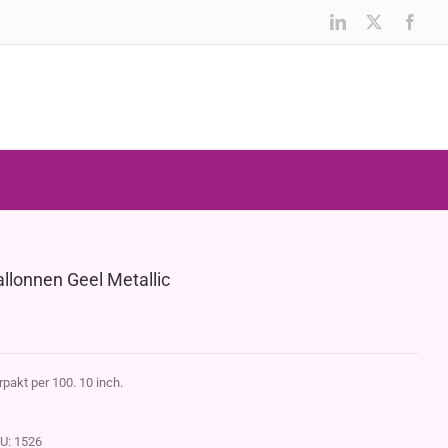
LinkedIn
X
Face
allonnen Geel Metallic
rpakt per 100. 10 inch.
U:
1526