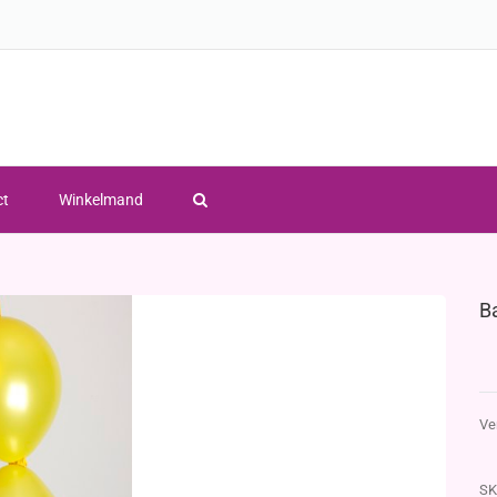
ct
Winkelmand
B
Ve
SK