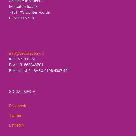
Janneke te Vruchte
Mercatorstraat 3
7131 PW Lichtenvoorde
06 23 80 62 14
info@decofactory.nl
KvK: 52111369
Btw: 101563048B01
Rek. nr.: NL54 RABO 0103 4087 46
SOCIAL MEDIA
Facebook
Twitter
Linkedin