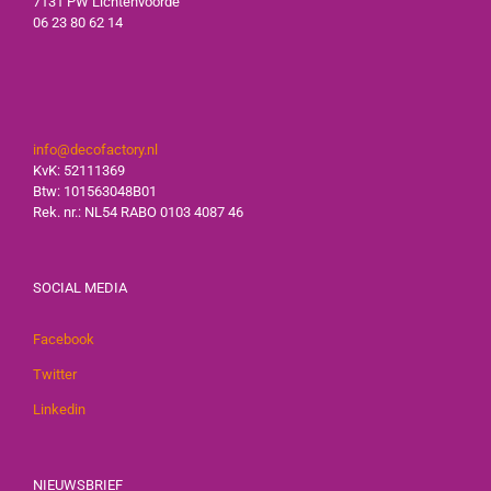
7131 PW Lichtenvoorde
06 23 80 62 14
info@decofactory.nl
KvK: 52111369
Btw: 101563048B01
Rek. nr.: NL54 RABO 0103 4087 46
SOCIAL MEDIA
Facebook
Twitter
Linkedin
NIEUWSBRIEF