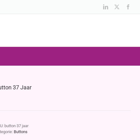
LinkedIn
X
Face
utton 37 Jaar
U:
button 37 jaar
tegorie:
Buttons