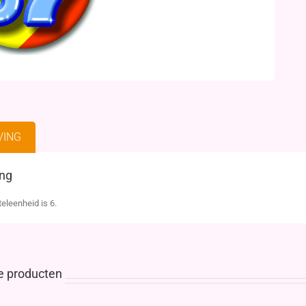
VING
ing
eleenheid is 6.
e producten