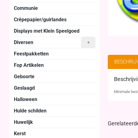
Communie
Crêpepapier/guirlandes
Displays met Klein Speelgoed
Diversen
+
Feestpakketten
BESCHRIJ
Fop Artikelen
Geboorte
Beschrijv
Geslaagd
Minimale best
Halloween
Hulde schilden
Huwelijk
Gerelateerd
Kerst