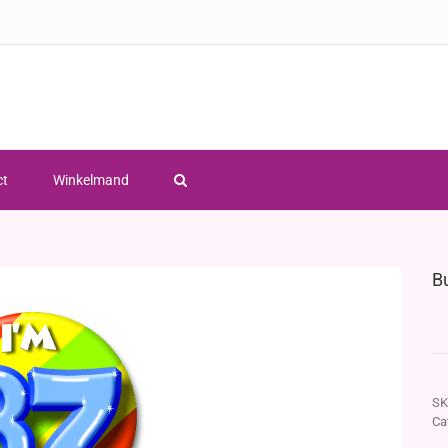
ct
Winkelmand
B
SK
Ca