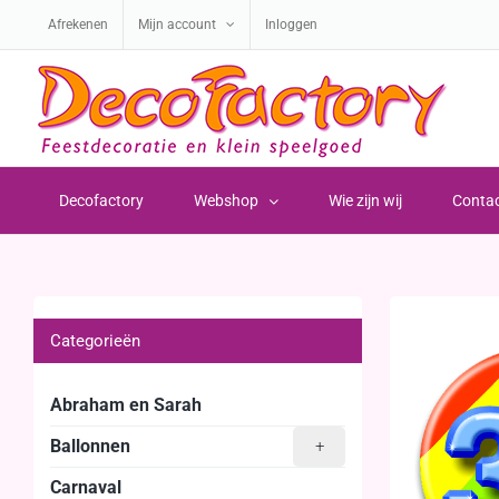
Ga
Afrekenen
Mijn account
Inloggen
naar
inhoud
Decofactory
Webshop
Wie zijn wij
Conta
Categorieën
Abraham en Sarah
Ballonnen
+
Carnaval