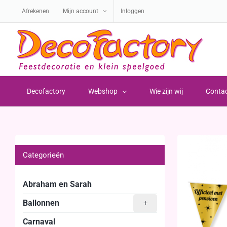
Ga
Afrekenen
Mijn account
Inloggen
naar
inhoud
Decofactory
Webshop
Wie zijn wij
Conta
Categorieën
Abraham en Sarah
Ballonnen
+
Carnaval