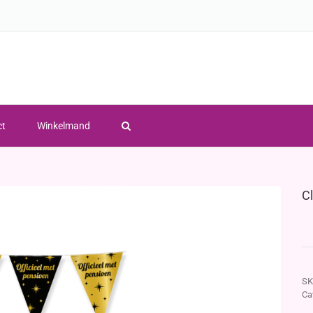
ct
Winkelmand
C
SK
Ca