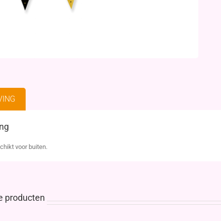
VING
ing
chikt voor buiten.
e producten