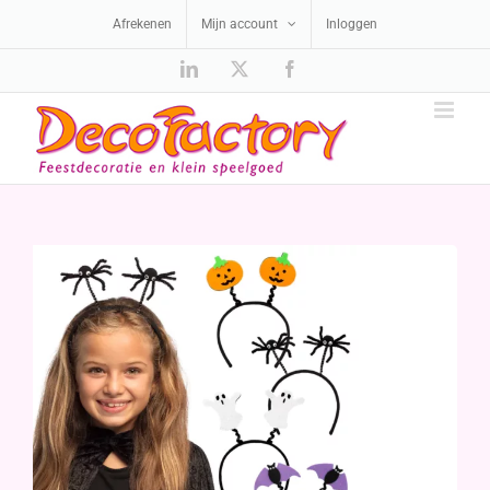
Ga
Afrekenen
Mijn account
Inloggen
naar
inhoud
LinkedIn
X
Facebook