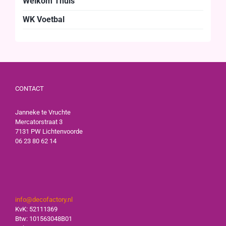
Welkom Thuis
WK Voetbal
CONTACT
Janneke te Vruchte
Mercatorstraat 3
7131 PW Lichtenvoorde
06 23 80 62 14
info@decofactory.nl
KvK: 52111369
Btw: 101563048B01