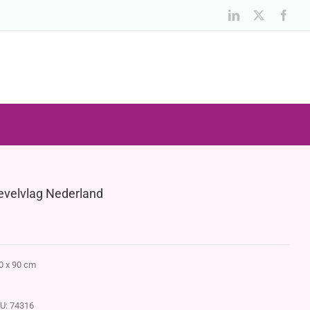
LinkedIn
X
Face
evelvlag Nederland
0 x 90 cm
U:
74316