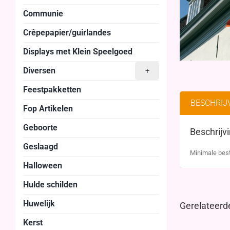
Communie
Crêpepapier/guirlandes
Displays met Klein Speelgoed
Diversen
+
Feestpakketten
BESCHRIJ
Fop Artikelen
Geboorte
Beschrijv
Geslaagd
Minimale best
Halloween
Hulde schilden
Huwelijk
Gerelateerd
Kerst