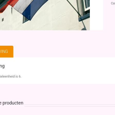
Ca
VING
ing
eleenheid is 6.
e producten