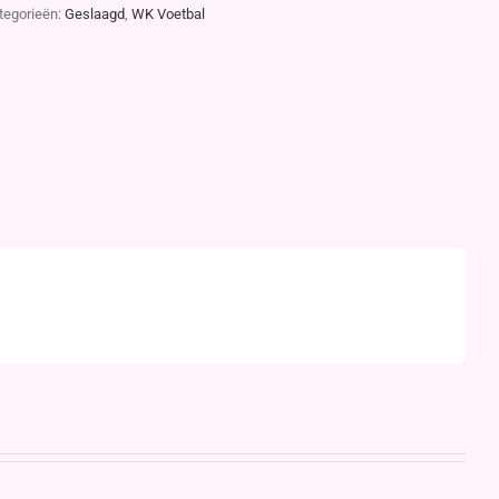
tegorieën:
Geslaagd
,
WK Voetbal