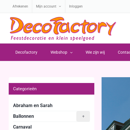
Ga
Afrekenen
Mijn account
Inloggen
naar
inhoud
Decofactory
Webshop
Wie zijn wij
Conta
Categorieën
Abraham en Sarah
Ballonnen
+
Carnaval