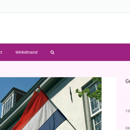
ct
Winkelmand
G
15
SK