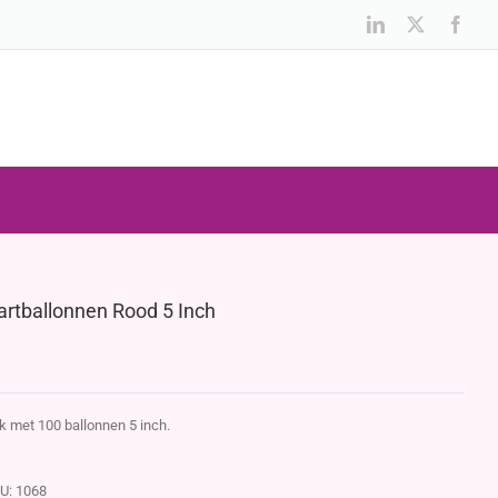
LinkedIn
X
Face
artballonnen Rood 5 Inch
k met 100 ballonnen 5 inch.
U:
1068