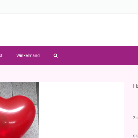
ct
Winkelmand
H
Za
SK