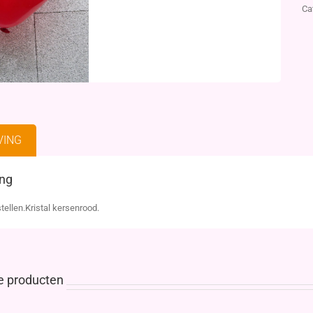
Ca
VING
ing
tellen.Kristal kersenrood.
e producten