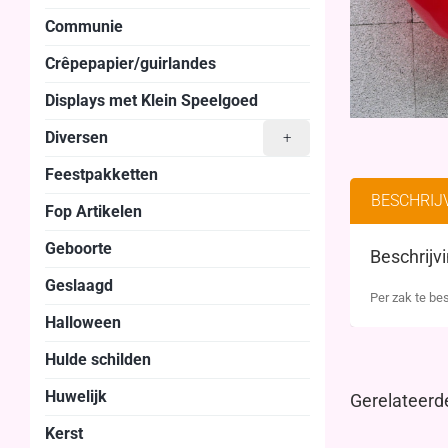
Communie
Crêpepapier/guirlandes
Displays met Klein Speelgoed
Diversen
+
Feestpakketten
BESCHRIJ
Fop Artikelen
Geboorte
Beschrijv
Geslaagd
Per zak te bes
Halloween
Hulde schilden
Huwelijk
Gerelateerd
Kerst