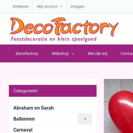
Ga
Afrekenen
Mijn account
Inloggen
naar
inhoud
Decofactory
Webshop
Wie zijn wij
Conta
Categorieën
Abraham en Sarah
Ballonnen
+
Carnaval