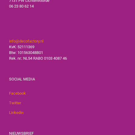
7131 PW Lichtenvoorde
06 23 80 62 14
info@decofactory.nl
KvK: 52111369
Btw: 101563048B01
Rek. nr.: NL54 RABO 0103 4087 46
SOCIAL MEDIA
Facebook
Twitter
Linkedin
NIEUWSBRIEF