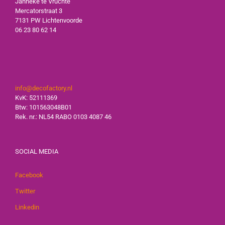
Janneke te Vruchte
Mercatorstraat 3
7131 PW Lichtenvoorde
06 23 80 62 14
info@decofactory.nl
KvK: 52111369
Btw: 101563048B01
Rek. nr.: NL54 RABO 0103 4087 46
SOCIAL MEDIA
Facebook
Twitter
Linkedin