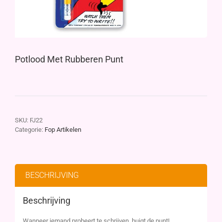
Potlood Met Rubberen Punt
SKU:
FJ22
Categorie:
Fop Artikelen
BESCHRIJVING
Beschrijving
Wanneer iemand probeert te schrijven, buigt de punt!