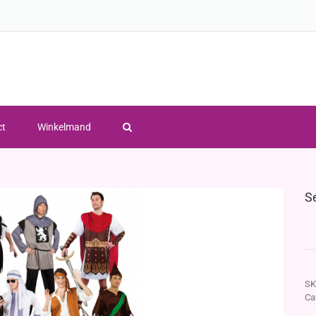
ct
Winkelmand
S
SK
Ca