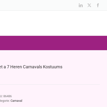
LinkedIn
X
Face
et a 7 Heren Carnavals Kostuums
U:
86486
tegorie:
Carnaval