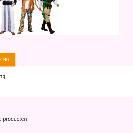
VING
ing
e producten