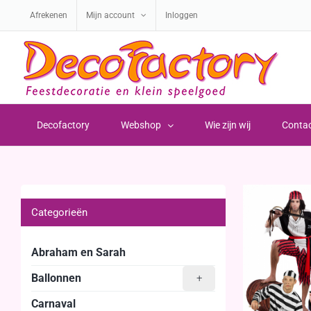
Ga
Afrekenen
Mijn account
Inloggen
naar
inhoud
Decofactory
Webshop
Wie zijn wij
Conta
Categorieën
Abraham en Sarah
Ballonnen
+
Carnaval