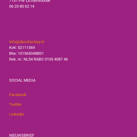
7131 PW Lichtenvoorde
06 23 80 62 14
info@decofactory.nl
KvK: 52111369
Btw: 101563048B01
Rek. nr.: NL54 RABO 0103 4087 46
SOCIAL MEDIA
Facebook
Twitter
Linkedin
NIEUWSBRIEF