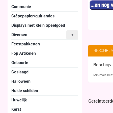
Communie
Crêpepapier/guirlandes
Displays met Klein Speelgoed
Diversen
+
Feestpakketten
BESCHRIJ
Fop Artikelen
Geboorte
Beschrijv
Geslaagd
Minimale best
Halloween
Hulde schilden
Huwelijk
Gerelateerd
Kerst