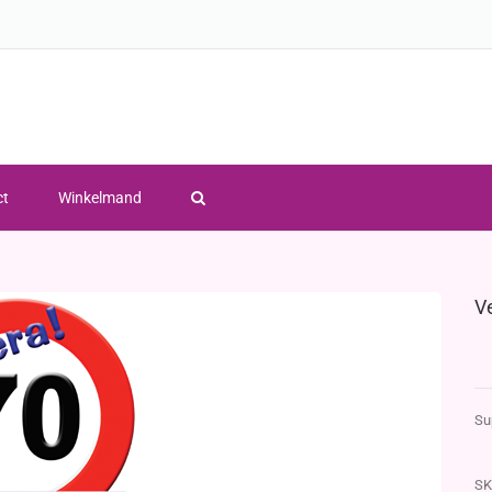
ct
Winkelmand
V
Su
SK