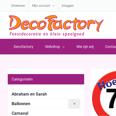
Ga
Afrekenen
Mijn account
Inloggen
naar
inhoud
Decofactory
Webshop
Wie zijn wij
Conta
Categorieën
Abraham en Sarah
Ballonnen
+
Carnaval