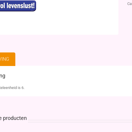
Ca
VING
ing
eleenheid is 6.
e producten