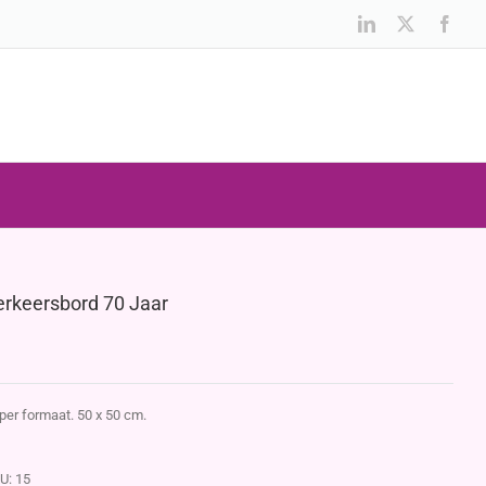
LinkedIn
X
Face
erkeersbord 70 Jaar
per formaat. 50 x 50 cm.
U:
15