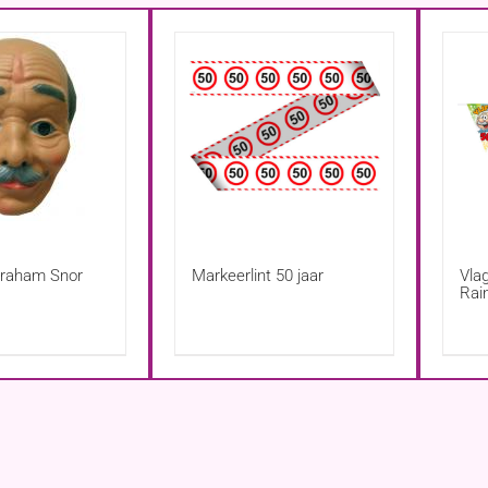
raham Snor
Markeerlint 50 jaar
Vla
Rai