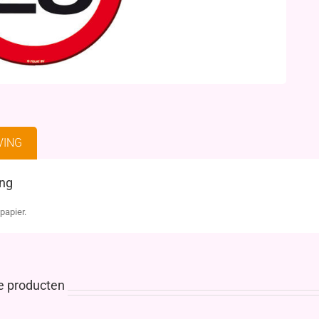
VING
ing
papier.
e producten