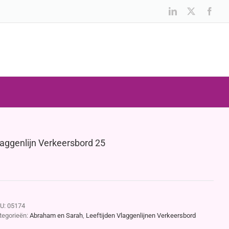
LinkedIn
X
Face
laggenlijn Verkeersbord 25
U:
05174
tegorieën:
Abraham en Sarah
,
Leeftijden Vlaggenlijnen Verkeersbord