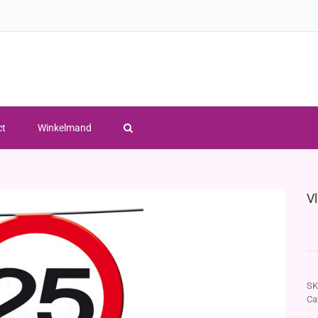
ct
Winkelmand
V
SK
Ca