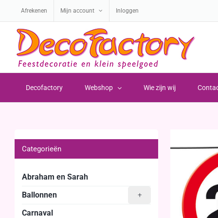
Ga
Afrekenen
Mijn account
Inloggen
naar
inhoud
Decofactory
Webshop
Wie zijn wij
Conta
Categorieën
Abraham en Sarah
Ballonnen
+
Carnaval