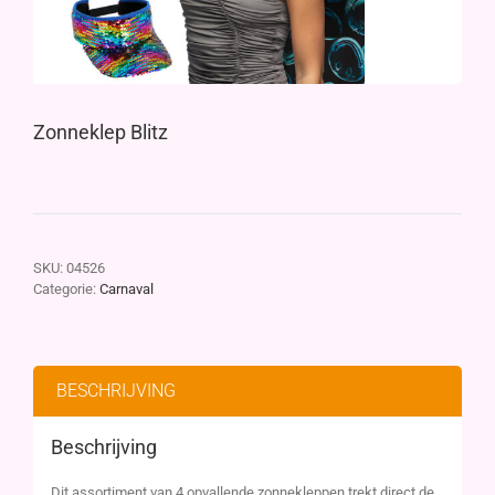
Zonneklep Blitz
SKU:
04526
Categorie:
Carnaval
BESCHRIJVING
Beschrijving
Dit assortiment van 4 opvallende zonnekleppen trekt direct de