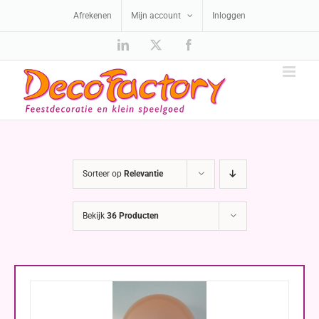
Ga
Afrekenen
Mijn account
Inloggen
naar
inhoud
LinkedIn
X
Facebook
Sorteer op
Relevantie
Bekijk
36 Producten