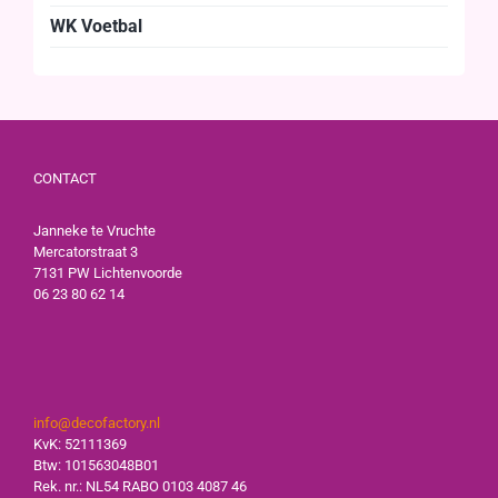
WK Voetbal
CONTACT
Janneke te Vruchte
Mercatorstraat 3
7131 PW Lichtenvoorde
06 23 80 62 14
info@decofactory.nl
KvK: 52111369
Btw: 101563048B01
Rek. nr.: NL54 RABO 0103 4087 46