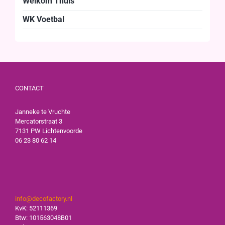
Welkom Thuis
WK Voetbal
CONTACT
Janneke te Vruchte
Mercatorstraat 3
7131 PW Lichtenvoorde
06 23 80 62 14
info@decofactory.nl
KvK: 52111369
Btw: 101563048B01