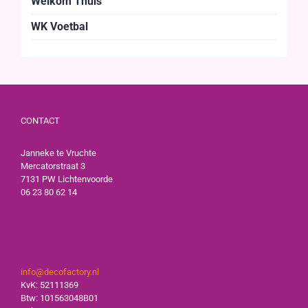
Welkom Thuis
WK Voetbal
CONTACT
Janneke te Vruchte
Mercatorstraat 3
7131 PW Lichtenvoorde
06 23 80 62 14
info@decofactory.nl
KvK: 52111369
Btw: 101563048B01