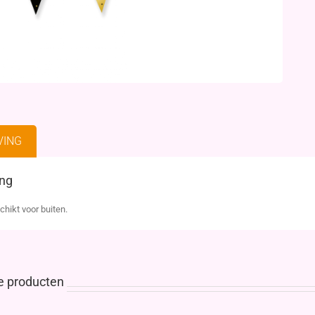
VING
ing
chikt voor buiten.
e producten