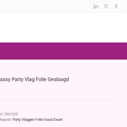
LinkedIn
X
Face
lassy Party Vlag Folie Geslaagd
U:
7031222
tegorie:
Party Vlaggen Folie Goud Zwart