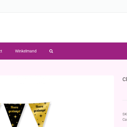
ct
Winkelmand
C
SK
Ca