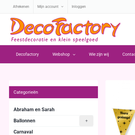
Ga
Afrekenen
Mijn account
Inloggen
naar
inhoud
Decofactory
Webshop
Wie zijn wij
Conta
Categorieën
Abraham en Sarah
Ballonnen
+
Carnaval