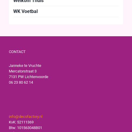
Welkom Thuis
WK Voetbal
CONTACT
Janneke te Vruchte
Mercatorstraat 3
7131 PW Lichtenvoorde
06 23 80 62 14
info@decofactory.nl
KvK: 52111369
Btw: 101563048B01